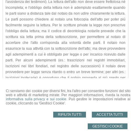
l'assistenza dei testimoni). La lettura dell'atto non deve essere frettolosa nè
incompleta; e l'obbligo della lettura non è adempiuto esattamente quando
le parti siano a distanza tale dal notaio da non udire chiaramente la lettura.
Le parti possono chiedere al notaio una fotocopia dell'atto per poter più
facilmente seguire la lettura. Per le scritture private la legge non prescrive
l'obbligo della lettura; ma il codice di deontologia notarile prevede che la
scrittura sia letta prima della sottoscrizione, per permettere al notaio di
accertare che l'atto corrisponda alla volontà delle parti. Il notaio non
esaurisce la sua attività con la sottoscrizione dell'atto; ma deve provvedere
agli adempimenti a cui è obbligato per legge o per incarico ricevuto dalle
parti. Per alcuni adempimenti (es.: trascrizioni nei registri immobiliari,
iscrizioni nei libri fondiari, nel registro delle successioni) il notaio deve
provvedere per legge senza ritardo o entro un breve termine; per altri (es.:
iscrizioni ipotecarie) è opportuno che il notaio provveda al più presto per
evitare danni alle parti.
Ci serviamo dei cookie per diversi fini, tra l'altro per consentire funzioni del sito
tratto da
www.notariato.it
web e attività di marketing mirate. Per maggiori informazioni, riveda la nostra
informativa sulla privacy e sui cookie
. Può gestire le impostazioni relative ai
cookie, cliccando su 'Gestisci Cookie'.
Notaio Chiara Moruzzi - Bologna - Castel Maggiore
RIFIUTA TUTTI
ACCETTA TUTTI
tel. 051/585413
amministrazione@notaiomoruzzi.it
GESTISCI COOKIE
© 2026 Copyright Studio Notarile Chiara Moruzzi. Tutti i diritti riservati | P.IVA